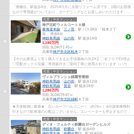
「唐櫃台」駅徒歩9分、2025年5月に全面リフォーム済です。1階のお部屋
なので専用庭がついており、ガーデニングなどお楽しみいただけます。バ
ルコニーも2面ついているので陽当り・通風...
売買｜中古マンション
神戸北町ウィルコートＡ棟
東海道本線
「
三ノ宮
」駅 バス39分 「桂木２丁
目」 停歩6分
神鉄有馬線
「
山の街
」駅 徒歩14分
1,190万円
間取:
3LDK/72.45㎡
兵庫県
神戸市北区
桂木
２丁目
【今のお家賃より安く購入できるお手頃価格の3LDK】〇全フロアEV停止
〇宅配ボックス完備〇専用庭付き〇室内丁寧に使用されています（ハウス
クリーニング済）専用庭付き・お子様のプー...
売買｜中古マンション
ヴィルブランシェ緑園壱番館
神鉄有馬線
「
山の街
」駅 徒歩12分
神鉄有馬線
「
箕谷
」駅 徒歩19分
1,280万円
間取:
3LDK/78.67㎡
兵庫県
神戸市北区
緑町
８丁目
★天体観測に最適★ 広いルーフバルコニー！（約78㎡）&分譲車庫権利
付きなので駐車場の心配はございません。エレベーターも停止するので便
利です。 駅徒歩圏内かつ眺望良好です♪ 南向...
売買｜中古マンション
ディオ・フェルティ鈴蘭台ガーデンヒルズ
神鉄有馬線
「
鈴蘭台
」駅 徒歩4分
神鉄粟生線
「
鈴蘭台西口
」駅 徒歩5分