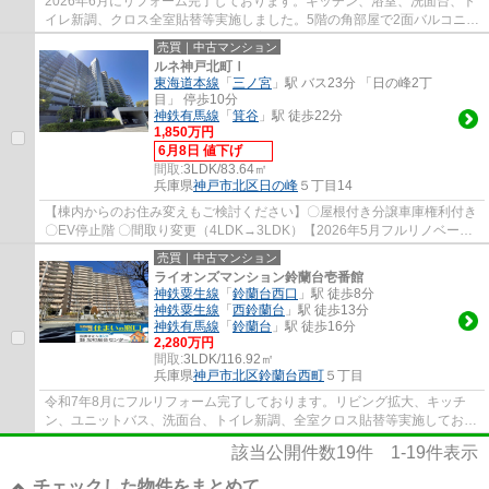
2026年6月にリフォーム完了しております。キッチン、浴室、洗面台、ト
イレ新調、クロス全室貼替等実施しました。5階の角部屋で2面バルコニー
で陽当り・通風良好です。ペット飼育可なの...
売買｜中古マンション
ルネ神戸北町Ⅰ
東海道本線
「
三ノ宮
」駅 バス23分 「日の峰2丁
目」 停歩10分
神鉄有馬線
「
箕谷
」駅 徒歩22分
1,850万円
6月8日 値下げ
間取:
3LDK/83.64㎡
兵庫県
神戸市北区
日の峰
５丁目14
【棟内からのお住み変えもご検討ください】〇屋根付き分譲車庫権利付き
〇EV停止階 〇間取り変更（4LDK→3LDK）【2026年5月フルリノベーシ
ョン】〇ビルトイン食洗機付きシステムキッチン...
売買｜中古マンション
ライオンズマンション鈴蘭台壱番館
神鉄粟生線
「
鈴蘭台西口
」駅 徒歩8分
神鉄粟生線
「
西鈴蘭台
」駅 徒歩13分
神鉄有馬線
「
鈴蘭台
」駅 徒歩16分
2,280万円
間取:
3LDK/116.92㎡
兵庫県
神戸市北区
鈴蘭台西町
５丁目
令和7年8月にフルリフォーム完了しております。リビング拡大、キッチ
ン、ユニットバス、洗面台、トイレ新調、全室クロス貼替等実施しており
ます。南・東・北の３方角部屋で玄関ポーチ...
該当公開件数
19
件
1-19
件表示
チェックした物件をまとめて