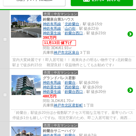
売買｜中古マンション
鈴蘭泉台第3ハウス
神鉄有馬線
「
北鈴蘭台
」駅 徒歩15分
神鉄有馬線
「
山の街
」駅 徒歩22分
神鉄粟生線
「
鈴蘭台西口
」駅 徒歩23分
390万円
11月13日 値下げ
間取:
3DK/61.93㎡
兵庫県
神戸市北区
泉台
３丁目
室内大変綺麗です！即入居可能！！ 南東向きの明るい物件です♪北鈴蘭台
駅まで徒歩約15分 眺望良好！収益物件としてもお勧めです♪
売買｜中古マンション
グランドパレス君影
神鉄有馬線
「
鈴蘭台
」駅 徒歩20分
神鉄粟生線
「
西鈴蘭台
」駅 徒歩20分
神鉄粟生線
「
鈴蘭台西口
」駅 徒歩20分
480万円
間取:
3LDK/61.70㎡
兵庫県
神戸市北区
君影町
１丁目
「鈴蘭台」駅徒歩20分ほか複数駅アクセス可能な立地です。最寄りのバス
停徒歩1分も嬉しいですね。現況空家のため、即ご入居可能です。南西向
きバルコニーで陽当り・通風良好です。君影...
売買｜中古マンション
鈴蘭台サニーハイツ
神鉄有馬線
「
鈴蘭台
」駅 徒歩7分