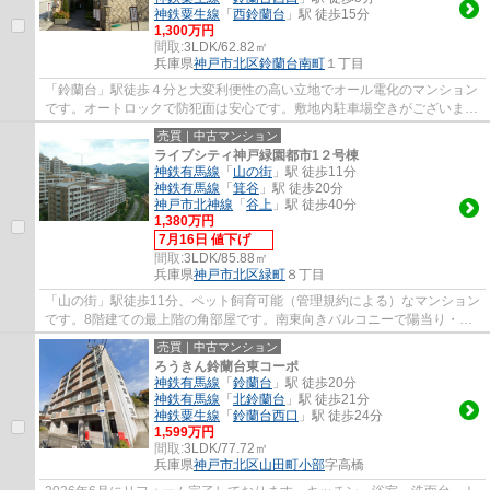
神鉄粟生線
「
西鈴蘭台
」駅 徒歩15分
1,300万円
間取:
3LDK/62.82㎡
兵庫県
神戸市北区
鈴蘭台南町
１丁目
「鈴蘭台」駅徒歩４分と大変利便性の高い立地でオール電化のマンション
です。オートロックで防犯面は安心です。敷地内駐車場空きがございま
す。南向きバルコニーで陽当り・通風良好で...
売買｜中古マンション
ライブシティ神戸緑園都市1２号棟
神鉄有馬線
「
山の街
」駅 徒歩11分
神鉄有馬線
「
箕谷
」駅 徒歩20分
神戸市北神線
「
谷上
」駅 徒歩40分
1,380万円
7月16日 値下げ
間取:
3LDK/85.88㎡
兵庫県
神戸市北区
緑町
８丁目
「山の街」駅徒歩11分、ペット飼育可能（管理規約による）なマンション
です。8階建ての最上階の角部屋です。南東向きバルコニーで陽当り・通
風良好です。令和7年8月にユニットバス、洗...
売買｜中古マンション
ろうきん鈴蘭台東コーポ
神鉄有馬線
「
鈴蘭台
」駅 徒歩20分
神鉄有馬線
「
北鈴蘭台
」駅 徒歩21分
神鉄粟生線
「
鈴蘭台西口
」駅 徒歩24分
1,599万円
間取:
3LDK/77.72㎡
兵庫県
神戸市北区
山田町小部
字高橋