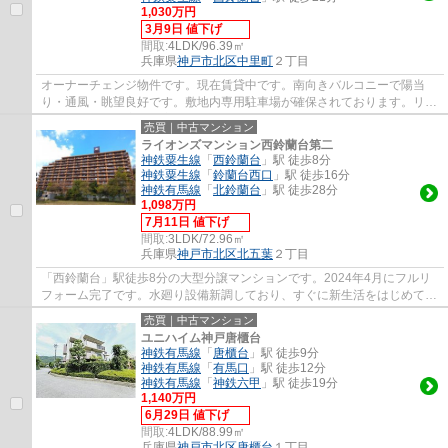
1,030万円
3月9日 値下げ
間取:
4LDK/96.39㎡
兵庫県
神戸市北区
中里町
２丁目
オーナーチェンジ物件です。現在賃貸中です。南向きバルコニーで陽当
り・通風・眺望良好です。敷地内専用駐車場が確保されております。リフ
ォーム歴があり室内大変おきれいです。「鈴...
売買｜中古マンション
ライオンズマンション西鈴蘭台第二
神鉄粟生線
「
西鈴蘭台
」駅 徒歩8分
神鉄粟生線
「
鈴蘭台西口
」駅 徒歩16分
神鉄有馬線
「
北鈴蘭台
」駅 徒歩28分
1,098万円
7月11日 値下げ
間取:
3LDK/72.96㎡
兵庫県
神戸市北区
北五葉
２丁目
「西鈴蘭台」駅徒歩8分の大型分譲マンションです。2024年4月にフルリ
フォーム完了です。水廻り設備新調しており、すぐに新生活をはじめて頂
けます。近隣に商業施設がありお買い物など...
売買｜中古マンション
ユニハイム神戸唐櫃台
神鉄有馬線
「
唐櫃台
」駅 徒歩9分
神鉄有馬線
「
有馬口
」駅 徒歩12分
神鉄有馬線
「
神鉄六甲
」駅 徒歩19分
1,140万円
6月29日 値下げ
間取:
4LDK/88.99㎡
兵庫県
神戸市北区
唐櫃台
１丁目