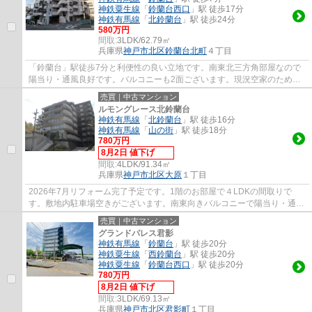
神鉄粟生線
「
鈴蘭台西口
」駅 徒歩17分
神鉄有馬線
「
北鈴蘭台
」駅 徒歩24分
580万円
間取:
3LDK/62.79㎡
兵庫県
神戸市北区
鈴蘭台北町
４丁目
「鈴蘭台」駅徒歩7分と利便性の良い立地です。南東北三方角部屋なので
陽当り・通風良好です。バルコニーも2面ございます。現況空家のため、
即ご案内可能です。近隣に商業施設多数ござ...
売買｜中古マンション
ルモングレース北鈴蘭台
神鉄有馬線
「
北鈴蘭台
」駅 徒歩16分
神鉄有馬線
「
山の街
」駅 徒歩18分
780万円
8月2日 値下げ
間取:
4LDK/91.34㎡
兵庫県
神戸市北区
大原
１丁目
2026年7月リフォーム完了予定です。1階のお部屋で４LDKの間取りで
す。敷地内駐車場空きがございます。南東向きバルコニーで陽当り・通風
良好です。桂木小学校・大原中学校も近いのでお...
売買｜中古マンション
グランドパレス君影
神鉄有馬線
「
鈴蘭台
」駅 徒歩20分
神鉄粟生線
「
西鈴蘭台
」駅 徒歩20分
神鉄粟生線
「
鈴蘭台西口
」駅 徒歩20分
780万円
8月2日 値下げ
間取:
3LDK/69.13㎡
兵庫県
神戸市北区
君影町
１丁目