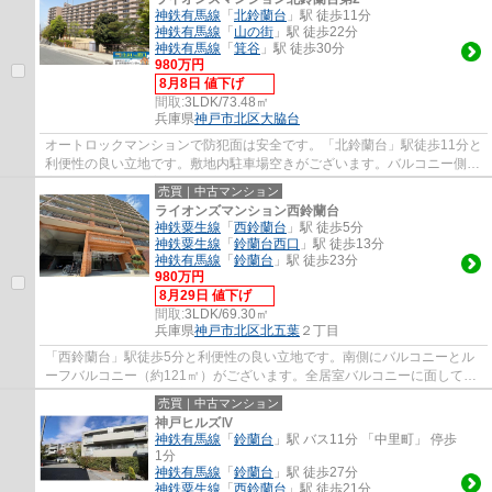
神鉄有馬線
「
北鈴蘭台
」駅 徒歩11分
神鉄有馬線
「
山の街
」駅 徒歩22分
神鉄有馬線
「
箕谷
」駅 徒歩30分
980万円
8月8日 値下げ
間取:
3LDK/73.48㎡
兵庫県
神戸市北区
大脇台
オートロックマンションで防犯面は安全です。「北鈴蘭台」駅徒歩11分と
利便性の良い立地です。敷地内駐車場空きがございます。バルコニー側の
窓は二重サッシ、玄関には網戸を設置して...
売買｜中古マンション
ライオンズマンション西鈴蘭台
神鉄粟生線
「
西鈴蘭台
」駅 徒歩5分
神鉄粟生線
「
鈴蘭台西口
」駅 徒歩13分
神鉄有馬線
「
鈴蘭台
」駅 徒歩23分
980万円
8月29日 値下げ
間取:
3LDK/69.30㎡
兵庫県
神戸市北区
北五葉
２丁目
「西鈴蘭台」駅徒歩5分と利便性の良い立地です。南側にバルコニーとル
ーフバルコニー（約121㎡）がございます。全居室バルコニーに面してい
ますので陽当り・通風良好です。近隣に商業...
売買｜中古マンション
神戸ヒルズⅣ
神鉄有馬線
「
鈴蘭台
」駅 バス11分 「中里町」 停歩
1分
神鉄有馬線
「
鈴蘭台
」駅 徒歩27分
神鉄粟生線
「
西鈴蘭台
」駅 徒歩21分