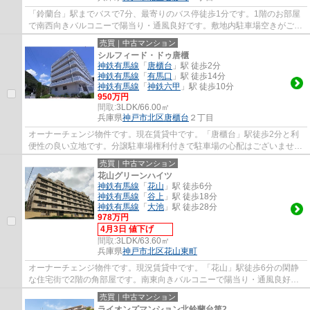
「鈴蘭台」駅までバスで7分、最寄りのバス停徒歩1分です。1階のお部屋
で南西向きバルコニーで陽当り・通風良好です。敷地内駐車場空きがござ
います（要確認）。収益物件としてもご検討...
売買｜中古マンション
シルフィード・ドゥ唐櫃
神鉄有馬線
「
唐櫃台
」駅 徒歩2分
神鉄有馬線
「
有馬口
」駅 徒歩14分
神鉄有馬線
「
神鉄六甲
」駅 徒歩10分
950万円
間取:
3LDK/66.00㎡
兵庫県
神戸市北区
唐櫃台
２丁目
オーナーチェンジ物件です。現在賃貸中です。「唐櫃台」駅徒歩2分と利
便性の良い立地です。分譲駐車場権利付きで駐車場の心配はございませ
ん。エントランスはオートロックです。スーパ...
売買｜中古マンション
花山グリーンハイツ
神鉄有馬線
「
花山
」駅 徒歩6分
神鉄有馬線
「
谷上
」駅 徒歩18分
神鉄有馬線
「
大池
」駅 徒歩28分
978万円
4月3日 値下げ
間取:
3LDK/63.60㎡
兵庫県
神戸市北区
花山東町
オーナーチェンジ物件です。現況賃貸中です。「花山」駅徒歩6分の閑静
な住宅街で2階の角部屋です。南東向きバルコニーで陽当り・通風良好で
す。お買い物や病院など近くにあるので生活...
売買｜中古マンション
ライオンズマンション北鈴蘭台第2