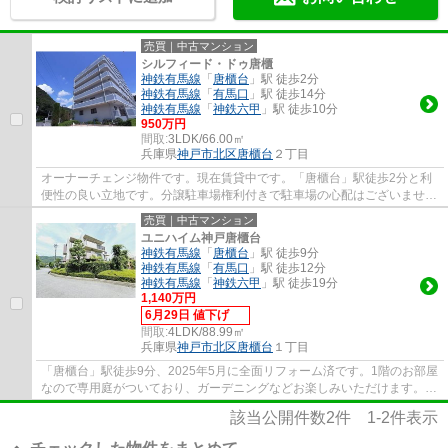
売買｜中古マンション
シルフィード・ドゥ唐櫃
神鉄有馬線
「
唐櫃台
」駅 徒歩2分
神鉄有馬線
「
有馬口
」駅 徒歩14分
神鉄有馬線
「
神鉄六甲
」駅 徒歩10分
950万円
間取:
3LDK/66.00㎡
兵庫県
神戸市北区
唐櫃台
２丁目
オーナーチェンジ物件です。現在賃貸中です。「唐櫃台」駅徒歩2分と利
便性の良い立地です。分譲駐車場権利付きで駐車場の心配はございませ
ん。エントランスはオートロックです。スーパ...
売買｜中古マンション
ユニハイム神戸唐櫃台
神鉄有馬線
「
唐櫃台
」駅 徒歩9分
神鉄有馬線
「
有馬口
」駅 徒歩12分
神鉄有馬線
「
神鉄六甲
」駅 徒歩19分
1,140万円
6月29日 値下げ
間取:
4LDK/88.99㎡
兵庫県
神戸市北区
唐櫃台
１丁目
「唐櫃台」駅徒歩9分、2025年5月に全面リフォーム済です。1階のお部屋
なので専用庭がついており、ガーデニングなどお楽しみいただけます。バ
ルコニーも2面ついているので陽当り・通風...
該当公開件数
2
件
1-2
件表示