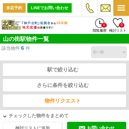
来店予約
LINEでお問い合わせ
0
0
閲覧履歴
検討リスト
山の街駅物件一覧
6
該当物件
件
駅で絞り込む
さらに条件を絞り込む
物件リクエスト
チェックした物件をまとめて
検討リストに追加
お問い合わせ