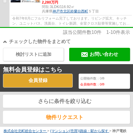
2,280万円
間取:
3LDK/116.92㎡
兵庫県
神戸市北区
鈴蘭台西町
５丁目
令和7年8月にフルリフォーム完了しております。リビング拡大、キッチ
ン、ユニットバス、洗面台、トイレ新調、全室クロス貼替等実施しており
ます。南・東・北の３方角部屋で玄関ポーチ...
該当公開件数
10
件
1-10
件表示
チェックした物件をまとめて
検討リストに追加
お問い合わせ
無料会員登録はこちら
公開物件数：
0
件
会員登録
会員物件数：
0
件
さらに条件を絞り込む
物件リクエスト
株式会社北町総合センター
>
(マンション(売買))路線・駅から探す
>
神戸電鉄