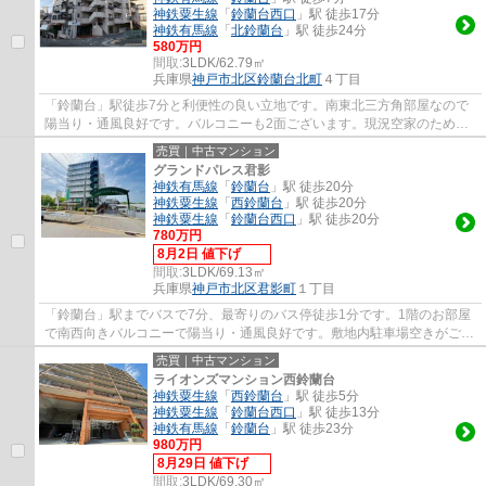
神鉄粟生線
「
鈴蘭台西口
」駅 徒歩17分
神鉄有馬線
「
北鈴蘭台
」駅 徒歩24分
580万円
間取:
3LDK/62.79㎡
兵庫県
神戸市北区
鈴蘭台北町
４丁目
「鈴蘭台」駅徒歩7分と利便性の良い立地です。南東北三方角部屋なので
陽当り・通風良好です。バルコニーも2面ございます。現況空家のため、
即ご案内可能です。近隣に商業施設多数ござ...
売買｜中古マンション
グランドパレス君影
神鉄有馬線
「
鈴蘭台
」駅 徒歩20分
神鉄粟生線
「
西鈴蘭台
」駅 徒歩20分
神鉄粟生線
「
鈴蘭台西口
」駅 徒歩20分
780万円
8月2日 値下げ
間取:
3LDK/69.13㎡
兵庫県
神戸市北区
君影町
１丁目
「鈴蘭台」駅までバスで7分、最寄りのバス停徒歩1分です。1階のお部屋
で南西向きバルコニーで陽当り・通風良好です。敷地内駐車場空きがござ
います（要確認）。収益物件としてもご検討...
売買｜中古マンション
ライオンズマンション西鈴蘭台
神鉄粟生線
「
西鈴蘭台
」駅 徒歩5分
神鉄粟生線
「
鈴蘭台西口
」駅 徒歩13分
神鉄有馬線
「
鈴蘭台
」駅 徒歩23分
980万円
8月29日 値下げ
間取:
3LDK/69.30㎡