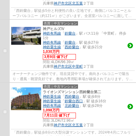
兵庫県
神戸市北区
北五葉
２丁目
「西鈴蘭台」駅徒歩5分と利便性の良い立地です。南側にバルコニーとル
ーフバルコニー（約121㎡）がございます。全居室バルコニーに面してい
ますので陽当り・通風良好です。近隣に商業...
売買｜中古マンション
神戸ヒルズⅣ
神鉄有馬線
「
鈴蘭台
」駅 バス11分 「中里町」 停歩
1分
神鉄有馬線
「
鈴蘭台
」駅 徒歩27分
神鉄粟生線
「
西鈴蘭台
」駅 徒歩21分
1,030万円
3月9日 値下げ
間取:
4LDK/96.39㎡
兵庫県
神戸市北区
中里町
２丁目
オーナーチェンジ物件です。現在賃貸中です。南向きバルコニーで陽当
り・通風・眺望良好です。敷地内専用駐車場が確保されております。リフ
ォーム歴があり室内大変おきれいです。「鈴...
売買｜中古マンション
ライオンズマンション西鈴蘭台第二
神鉄粟生線
「
西鈴蘭台
」駅 徒歩8分
神鉄粟生線
「
鈴蘭台西口
」駅 徒歩16分
神鉄有馬線
「
北鈴蘭台
」駅 徒歩28分
1,098万円
7月11日 値下げ
間取:
3LDK/72.96㎡
兵庫県
神戸市北区
北五葉
２丁目
「西鈴蘭台」駅徒歩8分の大型分譲マンションです。2024年4月にフルリ