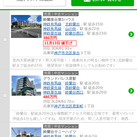
売買｜中古マンション
鈴蘭泉台第3ハウス
神鉄有馬線
「
北鈴蘭台
」駅 徒歩15分
神鉄有馬線
「
山の街
」駅 徒歩22分
神鉄粟生線
「
鈴蘭台西口
」駅 徒歩23分
390万円
11月13日 値下げ
間取:
3DK/61.93㎡
兵庫県
神戸市北区
泉台
３丁目
室内大変綺麗です！即入居可能！！ 南東向きの明るい物件です♪北鈴蘭台
駅まで徒歩約15分 眺望良好！収益物件としてもお勧めです♪
売買｜中古マンション
グランドパレス君影
神鉄有馬線
「
鈴蘭台
」駅 徒歩20分
神鉄粟生線
「
西鈴蘭台
」駅 徒歩20分
神鉄粟生線
「
鈴蘭台西口
」駅 徒歩20分
480万円
間取:
3LDK/61.70㎡
兵庫県
神戸市北区
君影町
１丁目
「鈴蘭台」駅徒歩20分ほか複数駅アクセス可能な立地です。最寄りのバス
停徒歩1分も嬉しいですね。現況空家のため、即ご入居可能です。南西向
きバルコニーで陽当り・通風良好です。君影...
売買｜中古マンション
鈴蘭台サニーハイツ
神鉄有馬線
「
鈴蘭台
」駅 徒歩7分