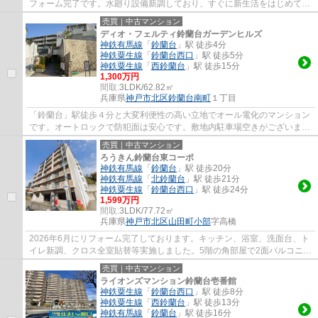
フォーム完了です。水廻り設備新調しており、すぐに新生活をはじめて頂
けます。近隣に商業施設がありお買い物など...
売買｜中古マンション
ディオ・フェルティ鈴蘭台ガーデンヒルズ
神鉄有馬線
「
鈴蘭台
」駅 徒歩4分
神鉄粟生線
「
鈴蘭台西口
」駅 徒歩5分
神鉄粟生線
「
西鈴蘭台
」駅 徒歩15分
1,300万円
間取:
3LDK/62.82㎡
兵庫県
神戸市北区
鈴蘭台南町
１丁目
「鈴蘭台」駅徒歩４分と大変利便性の高い立地でオール電化のマンション
です。オートロックで防犯面は安心です。敷地内駐車場空きがございま
す。南向きバルコニーで陽当り・通風良好で...
売買｜中古マンション
ろうきん鈴蘭台東コーポ
神鉄有馬線
「
鈴蘭台
」駅 徒歩20分
神鉄有馬線
「
北鈴蘭台
」駅 徒歩21分
神鉄粟生線
「
鈴蘭台西口
」駅 徒歩24分
1,599万円
間取:
3LDK/77.72㎡
兵庫県
神戸市北区
山田町小部
字高橋
2026年6月にリフォーム完了しております。キッチン、浴室、洗面台、ト
イレ新調、クロス全室貼替等実施しました。5階の角部屋で2面バルコニー
で陽当り・通風良好です。ペット飼育可なの...
売買｜中古マンション
ライオンズマンション鈴蘭台壱番館
神鉄粟生線
「
鈴蘭台西口
」駅 徒歩8分
神鉄粟生線
「
西鈴蘭台
」駅 徒歩13分
神鉄有馬線
「
鈴蘭台
」駅 徒歩16分