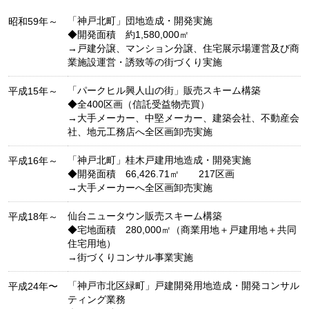
「神戸北町」団地造成・開発実施
昭和59年～
◆開発面積 約1,580,000㎡
→戸建分譲、マンション分譲、住宅展示場運営及び商
業施設運営・誘致等の街づくり実施
「パークヒル興人山の街」販売スキーム構築
平成15年～
◆全400区画（信託受益物売買）
→大手メーカー、中堅メーカー、建築会社、不動産会
社、地元工務店へ全区画卸売実施
「神戸北町」桂木戸建用地造成・開発実施
平成16年～
◆開発面積 66,426.71㎡ 217区画
→大手メーカーへ全区画卸売実施
仙台ニュータウン販売スキーム構築
平成18年～
◆宅地面積 280,000㎡（商業用地＋戸建用地＋共同
住宅用地）
→街づくりコンサル事業実施
「神戸市北区緑町」戸建開発用地造成・開発コンサル
平成24年〜
ティング業務