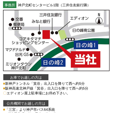
事務所
神戸北町センタービル1階（三井住友銀行隣）
お車でお越しの方は
■
新神戸トンネル「箕谷」出入口を降りて西へ約5分
■
阪神高速北神戸線「箕谷」出入口を降りて西へ約5分
〇
エディオン屋上駐車場にお停め下さい。
公共機関でお越しの方は
■
「三宮」より神戸市バス64系統