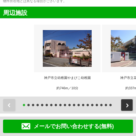
物件所在地とは異なる場合がございます。
周辺施設
神戸市立幼稚園やまびこ幼稚園
神戸市立
約746m／10分
約337
前
メールでお問い合わせする(無料)