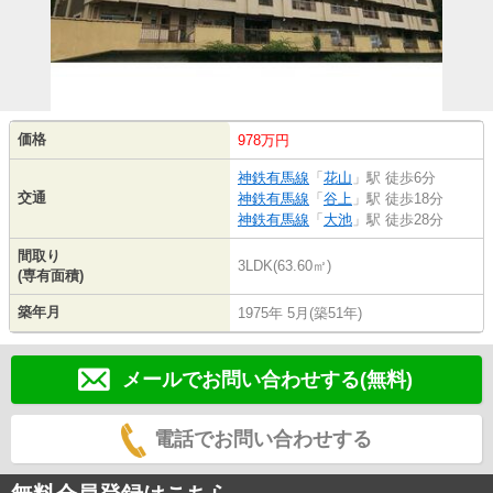
価格
978万円
神鉄有馬線
「
花山
」駅 徒歩6分
交通
神鉄有馬線
「
谷上
」駅 徒歩18分
神鉄有馬線
「
大池
」駅 徒歩28分
間取り
3LDK(63.60㎡)
(専有面積)
築年月
1975年 5月(築51年)
メールでお問い合わせする(無料)
電話でお問い合わせする