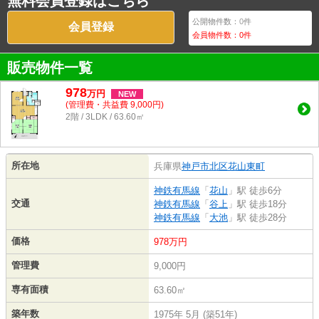
無料会員登録はこちら
公開物件数：
0
件
会員登録
会員物件数：
0
件
販売物件一覧
978
万
円
NEW
(管理費・共益費 9,000円)
2階 / 3LDK / 63.60㎡
所在地
兵庫県
神戸市北区
花山東町
神鉄有馬線
「
花山
」駅 徒歩6分
交通
神鉄有馬線
「
谷上
」駅 徒歩18分
神鉄有馬線
「
大池
」駅 徒歩28分
価格
978万円
管理費
9,000円
専有面積
63.60㎡
築年数
1975年 5月 (築51年)