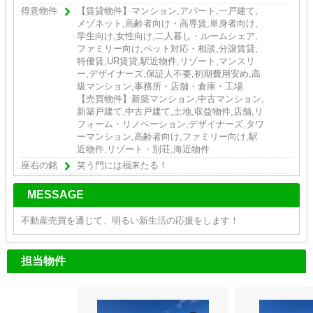
得意物件
【賃貸物件】マンション,アパート,一戸建て,
メゾネット,高齢者向け・高専賃,単身者向け,
学生向け,女性向け,二人暮し・ルームシェア,
ファミリー向け,ペット対応・相談,分譲賃貸,
特優賃,UR賃貸,駅近物件,リゾート,マンスリ
ー,デザイナーズ,保証人不要,初期費用安め,高
級マンション,事務所・店舗・倉庫・工場
【売買物件】新築マンション,中古マンション,
新築戸建て,中古戸建て,土地,収益物件,店舗,リ
フォーム・リノベーション,デザイナーズ,タワ
ーマンション,高齢者向け,ファミリー向け,駅
近物件,リゾート・別荘,海近物件
座右の銘
笑う門には福来たる！
MESSAGE
不動産売買を通じて、明るい新生活の応援をします！
担当物件