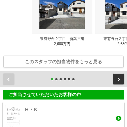
東有野台２丁目 新築戸建
東有野台２丁
2,680万円
2,68
このスタッフの担当物件をもっと見る
前
ご担当させていただいたお客様の声
H・K