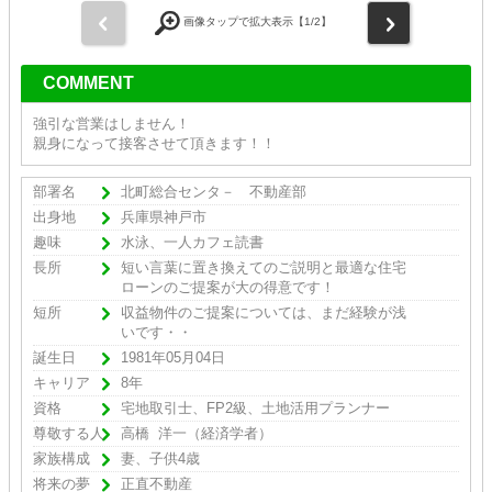
前
次
画像タップで拡大表示【
1
/2】
COMMENT
強引な営業はしません！
親身になって接客させて頂きます！！
部署名
北町総合センタ－ 不動産部
出身地
兵庫県神戸市
趣味
水泳、一人カフェ読書
長所
短い言葉に置き換えてのご説明と最適な住宅
ローンのご提案が大の得意です！
短所
収益物件のご提案については、まだ経験が浅
いです・・
誕生日
1981年05月04日
キャリア
8年
資格
宅地取引士、FP2級、土地活用プランナー
尊敬する人
高橋 洋一（経済学者）
家族構成
妻、子供4歳
将来の夢
正直不動産