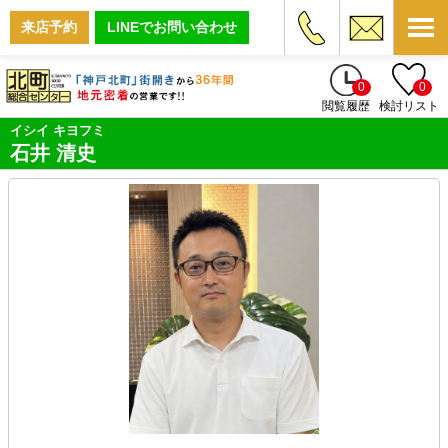
来店予約
LINEでお問い合わせ
0
0
閲覧履歴
検討リスト
イシイ キヨフミ
石井 清史