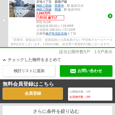
京地４丁目 新築戸建
神鉄三田線
「
田尾寺
」駅 徒歩21分
神鉄三田線
「
岡場
」駅 徒歩33分
3,280万円
7月5日 値下げ
間取:
4LDK
建物面積:
98.82㎡ / 29.89坪
土地面積:
188.53㎡ / 57.03坪
兵庫県
神戸市北区
京地
４丁目
「田尾寺」駅徒歩21分、前面道路との高低差のない平坦地でカースペース
並列2台分ございます。LDK約18帖、続き間で和室約4.5帖ございますの
で、より広くお使い頂けます。カウンターキッ...
該当公開件数
5
戸
1-5
戸表示
チェックした物件をまとめて
検討リストに追加
お問い合わせ
無料会員登録はこちら
公開物件数：
0
件
会員登録
会員物件数：
0
件
さらに条件を絞り込む