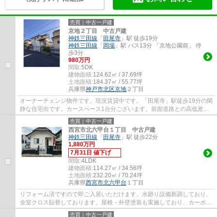
売買｜中古一戸建
京地２丁目 中古戸建
神鉄三田線
「
田尾寺
」駅 徒歩19分
神鉄三田線
「
岡場
」駅 バス13分 「京地公園前」 停
歩3分
980万円
間取:
5DK
建物面積:
124.62㎡ / 37.69坪
土地面積:
184.37㎡ / 55.77坪
兵庫県
神戸市北区
京地
２丁目
オーナーチェンジ物件です。現況賃貸中です。「田尾寺」駅徒歩19分の閑
静な住宅街です。カースペース1台分ございます。前面道路との高低差も
なく幅員約6.0ｍございますので駐車も楽々...
売買｜中古一戸建
西宮市北六甲台１丁目 中古戸建
神鉄三田線
「
田尾寺
」駅 徒歩22分
1,880万円
7月31日 値下げ
間取:
4LDK
建物面積:
114.27㎡ / 34.56坪
土地面積:
232.20㎡ / 70.24坪
兵庫県
西宮市
北六甲台
１丁目
リフォーム済ですので即ご入居いただけます。水廻り設備新調しており、
全室クロス貼替しております。屋根・外壁塗装も実施しており、カーポー
ト新設しております。前面道路との高低差...
売買｜中古一戸建