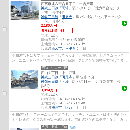
西宮市北六甲台５丁目 中古戸建
神鉄三田線
「
岡場
」駅 バス19分 「北六甲台センタ
ー前」 停歩4分
神鉄三田線
「
田尾寺
」駅 バス4分 「北六甲台センタ
ー前」 停歩5分
2,180万円
8月2日 値下げ
間取:
4LDK
建物面積:
144.34㎡ / 43.66坪
土地面積:
210.30㎡ / 63.61坪
兵庫県
西宮市
北六甲台
５丁目
令和8年5月にリフォーム完了しております。外壁塗装、システムキッチ
ン・ユニットバス・洗面台・トレイ新調、クロス全て貼替等実施しており
ます。納戸やWICなど収納も豊富です。北西角...
売買｜中古一戸建
西山１丁目 中古戸建
神鉄三田線
「
田尾寺
」駅 徒歩15分
神鉄三田線
「
岡場
」駅 バス11分 「足谷公園前」 停
歩5分
3,049万円
間取:
5LDK
建物面積:
134.14㎡ / 40.57坪
土地面積:
209.80㎡ / 63.46坪
兵庫県
神戸市北区
西山
１丁目
令和8年7月リフォーム完了予定です。キッチン・ユニットばす・洗面台・
トイレ新調、クロス貼替等実施します。前面道路との高低差もなく、カー
ポート付きで駐車場の心配はございません...
売買｜新築一戸建
新築