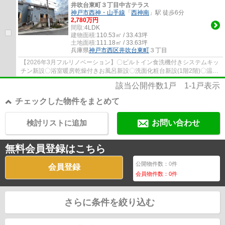
井吹台東町３丁目中古テラス
神戸市西神・山手線
「
西神南
」駅 徒歩6分
2,780万円
間取:
4LDK
建物面積:
110.53㎡ / 33.43坪
土地面積:
111.18㎡ / 33.63坪
兵庫県
神戸市西区
井吹台東町
３丁目
【2026年3月フルリノベーション】〇ビルトイン食洗機付きシステムキッ
チン新設〇浴室暖房乾燥付きお風呂新設〇洗面化粧台新設(1階2階)〇温水
暖房洗浄トイレ新設（1階2階）〇全室フロー...
該当公開件数
1
戸
1-1
戸表示
チェックした物件をまとめて
検討リストに追加
お問い合わせ
無料会員登録はこちら
公開物件数：
0
件
会員登録
会員物件数：
0
件
さらに条件を絞り込む