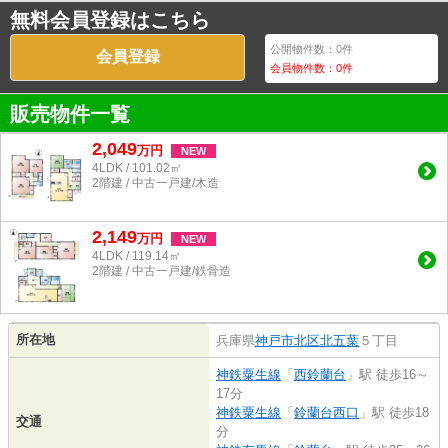
無料会員登録はこちら
公開物件数：
0
件
会員登録
会員物件数：
0
件
販売物件一覧
2,049
万
円
NEW
4LDK / 101.02㎡
2階建 / 中古一戸建/木造
2,149
万
円
NEW
4LDK / 119.14㎡
2階建 / 中古一戸建/鉄骨造
所在地
兵庫県
神戸市北区
北五葉
５丁目
神鉄粟生線
「
西鈴蘭台
」駅 徒歩16～
17分
神鉄粟生線
「
鈴蘭台西口
」駅 徒歩18
交通
分