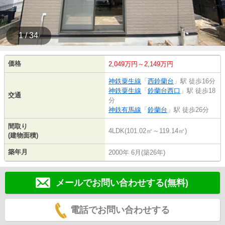
1 / 34
価格
2,049万円～2,149万円
神鉄粟生線
「
西鈴蘭台
」駅 徒歩16分
神鉄粟生線
「
鈴蘭台西口
」駅 徒歩18
交通
分
神鉄有馬線
「
鈴蘭台
」駅 徒歩26分
間取り
4LDK(101.02㎡～119.14㎡)
(建物面積)
築年月
2000年 6月(築26年)
メールでお問い合わせする(無料)
電話でお問い合わせする