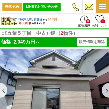
来店予約
LINEでお問い合わせ
0
0
閲覧履歴
検討リスト
北五葉５丁目 中古戸建（
2
物件）
価格
2,049
万円～
販売情報を確認