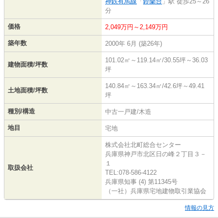
神鉄有馬線
「
鈴蘭台
」駅 徒歩25～26
分
価格
2,049万円～2,149万円
築年数
2000年 6月 (築26年)
101.02㎡～119.14㎡/30.55坪～36.03
建物面積/坪数
坪
140.84㎡～163.34㎡/42.6坪～49.41
土地面積/坪数
坪
種別/構造
中古一戸建/木造
地目
宅地
株式会社北町総合センター
兵庫県神戸市北区日の峰２丁目３－
１
取扱会社
TEL:078-586-4122
兵庫県知事 (4) 第11345号
（一社）兵庫県宅地建物取引業協会
情報の見方