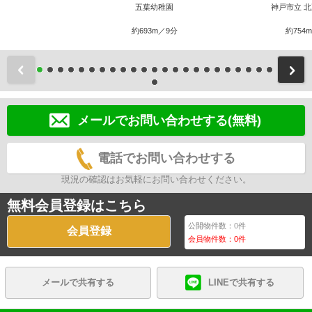
五葉幼稚園
神戸市立 
約693m／9分
約754
前
メールでお問い合わせする(無料)
電話でお問い合わせする
現況の確認はお気軽にお問い合わせください。
無料会員登録はこちら
公開物件数：
0
件
会員登録
会員物件数：
0
件
メールで共有する
LINEで共有する