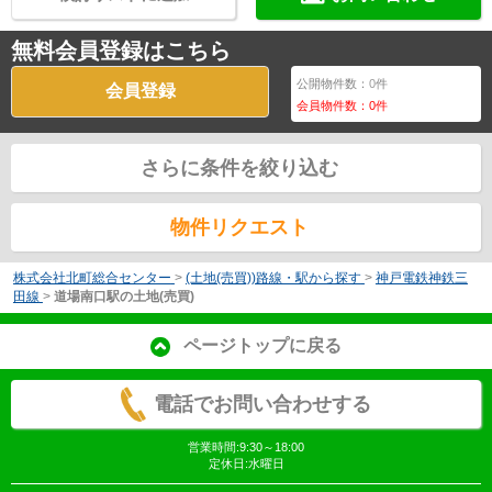
無料会員登録はこちら
公開物件数：
0
件
会員登録
会員物件数：
0
件
さらに条件を絞り込む
物件リクエスト
株式会社北町総合センター
>
(土地(売買))路線・駅から探す
>
神戸電鉄神鉄三
田線
>
道場南口駅の土地(売買)
ページトップに戻る
電話でお問い合わせする
営業時間:9:30～18:00
定休日:水曜日