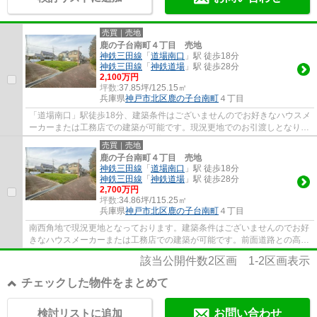
売買｜売地
鹿の子台南町４丁目 売地
神鉄三田線
「
道場南口
」駅 徒歩18分
神鉄三田線
「
神鉄道場
」駅 徒歩28分
2,100万円
坪数:
37.85坪/125.15㎡
兵庫県
神戸市北区
鹿の子台南町
４丁目
「道場南口」駅徒歩18分、建築条件はございませんのでお好きなハウスメ
ーカーまたは工務店での建築が可能です。現況更地でのお引渡しとなりま
す。近隣に商業施設やお子様の教育機関も...
売買｜売地
鹿の子台南町４丁目 売地
神鉄三田線
「
道場南口
」駅 徒歩18分
神鉄三田線
「
神鉄道場
」駅 徒歩28分
2,700万円
坪数:
34.86坪/115.25㎡
兵庫県
神戸市北区
鹿の子台南町
４丁目
南西角地で現況更地となっております。建築条件はございませんのでお好
きなハウスメーカーまたは工務店での建築が可能です。前面道路との高低
差もなく平坦地です。参考プランございま...
該当公開件数
2
区画
1-2
区画表示
チェックした物件をまとめて
検討リストに追加
お問い合わせ