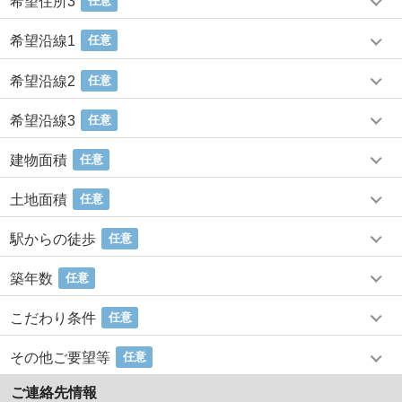
希望住所3
任意
希望沿線1
任意
希望沿線2
任意
希望沿線3
任意
建物面積
任意
土地面積
任意
駅からの徒歩
任意
築年数
任意
こだわり条件
任意
その他ご要望等
任意
ご連絡先情報