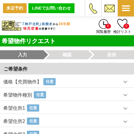
来店予約
LINEでお問い合わせ
0
0
閲覧履歴
検討リスト
希望物件リクエスト
入力
確認
送信
ご希望条件
価格【売買物件】
任意
希望物件種別
任意
希望住所1
任意
希望住所2
任意